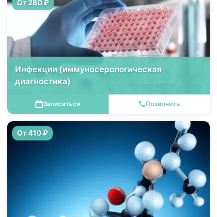
От 280 ₽
Инфекции (иммуносерологическая
диагностика)
Записаться
Позвонить
От 410 ₽