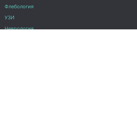
Флебология
УЗИ
Неврология
Анализы
Терапия
Эндокринология
Гинекология
Контакты
+7 (917) 870-00-48
+7 (855) 252-00-55