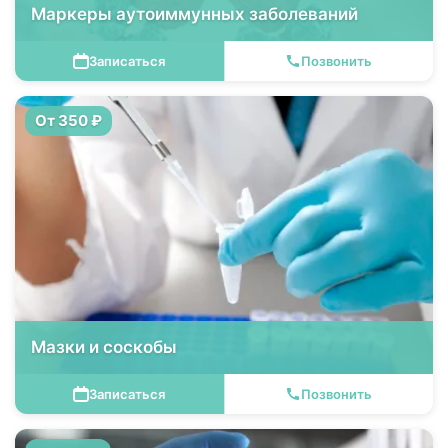
Маркеры аутоиммунных заболеваний
Записаться
Позвонить
От 350 ₽
Мазки и соскобы
Записаться
Позвонить