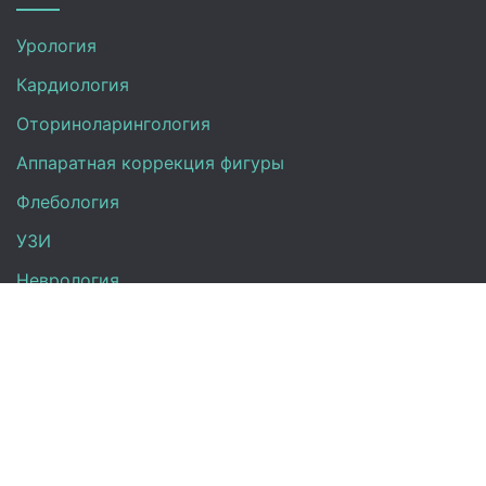
Урология
Кардиология
Оториноларингология
Аппаратная коррекция фигуры
Флебология
УЗИ
Неврология
Анализы
Терапия
Эндокринология
Гинекология