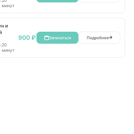
:
20
минут
н и
й
900 ₽
Записаться
Подробнее
:
20
минут