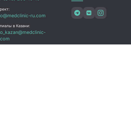
рект:
fo@medclinic-ru.com
лиалы в Казани:
fo_kazan@medclinic-
.com
зань , ул. Юлиуса
чика, 94
ик работы
 Пт:
07:00 – 19:00
C+3)
08:00 – 17:00 (UTC+3)
08:00 – 15:00 (UTC+3)