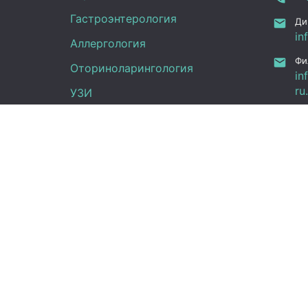
Гастроэнтерология
Ди
in
Аллергология
Фи
Оториноларингология
in
ru
УЗИ
Ка
Неврология
Фу
Анализы
Граф
Терапия
Эндокринология
Пн -
Гинекология
(UT
Сб:
Вс: