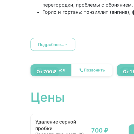
перегородки, проблемы с обонянием.
Горло и гортань: тонзиллит (ангина), 
Подробнее...
Удаление серной пробки
Вскр
Записаться
Позвонить
За
уха
От 700 ₽
От 1
Цены
Удаление серной
пробки
700 ₽