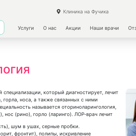
Клиника на Фучика
Услуги
О нас
Акции
Наши врачи
От
логия
й специализации, который диагностирует, лечит
 горла, носа, а также связанных с ними
пециальность называется оториноларингология,
), нос (рино), горло (ларинго). ЛОР-врач лечит
ть), шум в ушах, серные пробки.
морит, фронтит), полипы, искривление