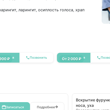
фарингит, ларингит, осиплость голоса, храп
ытие фурункула носа,
Консультация
писаться
Позвонить
Записаться
Позв
оториноларинголога
 900 ₽
От 2 000 ₽
Вскрытие фурунк
носа, уха
Записаться
Подробнее