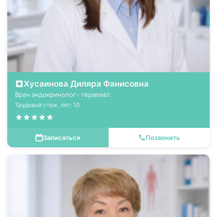
Хусаинова Диляра Фанисовна
Врач эндокринолог- терапевт.
Трудовой стаж, лет: 10
Записаться
Позвонить