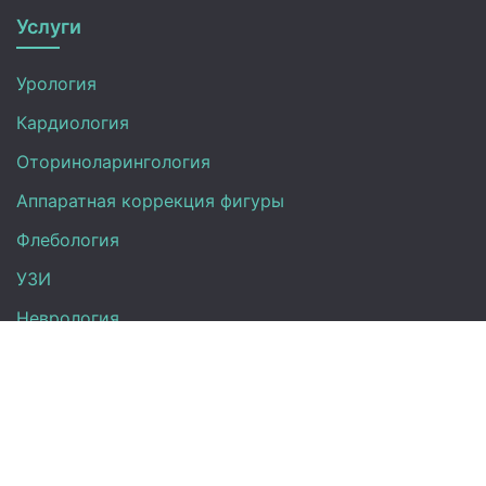
Услуги
Урология
Кардиология
Оториноларингология
Аппаратная коррекция фигуры
Флебология
УЗИ
Неврология
Анализы
Терапия
Эндокринология
Гинекология